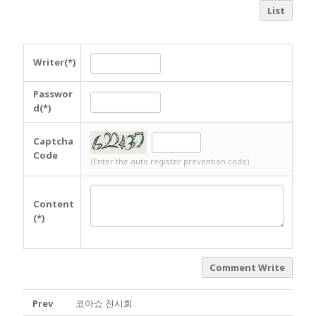
List
Writer(*)
Passwor
d(*)
Captcha
Code
(Enter the auto register prevention code)
Content
(*)
Comment Write
Prev
코아쇼 전시회